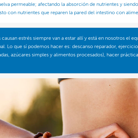
uelva permeable; afectando la absorción de nutrientes y siendo 
 esto con nutrientes que reparen la pared del intestino con ali
causan estrés siempre van a estar allí y está en nosotros el e
nal. Lo que sí podemos hacer es: descanso reparador, ejercicio
nadas, azúcares simples y alimentos procesados), hacer práctic