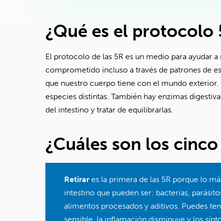
¿Qué es el protocolo
El protocolo de las 5R es un medio para ayudar a re
comprometido incluso a través de patrones de est
que nuestro cuerpo tiene con el mundo exterior.
especies distintas. También hay enzimas digestiv
del intestino y tratar de equilibrarlas.
¿Cuáles son los cinc
Retirar
es la primera de las 5R porque lo m
intestino que pueden ser: bacterias, parásito
alimentos procesados y aditivos. Puedes tene
sensible, la inflamación disminuye y los s