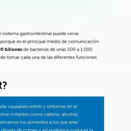
El sistema gastrointestinal puede verse
o porque es el principal medio de comunicación
0 billones
de bacterias de unas 500 a 1,000
 de tomar cada una de las diferentes funciones
R?
tar causando estrés y síntomas en el
tirar irritantes como cafeína, alcohol,
retiramos los alimentos a los que eres
os dejado de comer y así podemos conocer la