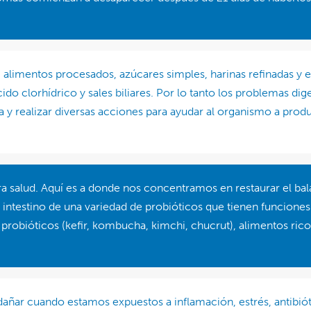
 alimentos procesados, azúcares simples, harinas refinadas y es
ido clorhídrico y sales biliares. Por lo tanto los problemas d
a y realizar diversas acciones para ayudar al organismo a prod
ra salud. Aquí es a donde nos concentramos en restaurar el bala
el intestino de una variedad de probióticos que tienen funcion
probióticos (kefir, kombucha, kimchi, chucrut), alimentos ric
 dañar cuando estamos expuestos a inflamación, estrés, antibiót