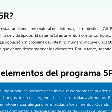
 5R?
staurar el equilibrio natural del sistema gastrointestinal (GI). 
ilo de vida típicos. El sistema GI es un entorno muy complej
 La población microbiana del intestino humano incluye unos
10
as que deben descomponer los alimentos. Por lo tanto, se trata
o elementos del programa 5
ás importante es primero descubrir qué elementos te pueden es
s, hongos, toxinas, alérgenos, hasta sensibilidad a alimentos. Re
r intolerancia, alergia o sensibilidad a los alimentos. Cuando 
íntomas comienzan a desaparecer después de 21 días de haberl