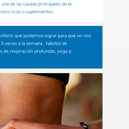
una de las causas principales de la
mentos ricos o suplementos.
quilibrio que podemos lograr para que no nos
 5 veces a la semana , hábitos de
as de respiración profundas, yoga o