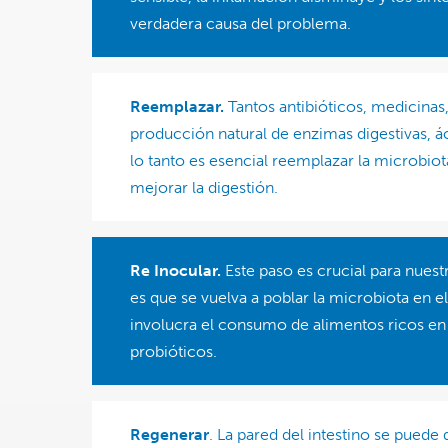
verdadera causa del problema.
Reemplazar.
Tantos antibióticos, medicinas,
producción natural de enzimas digestivas, ác
lo tanto es esencial reemplazar la microbiot
mejorar la digestión.
Re Inocular.
Este paso es crucial para nuest
es que se vuelva a poblar la microbiota en 
involucra el consumo de alimentos ricos en 
probióticos.
Regenerar
. La pared del intestino se puede