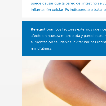
puede causar que la pared del intestino se v
inflamación celular. Es indispensable tratar
Re equilibrar.
Los factores externos que nos 
afecte en nuestra microbiota y pared intesti
alimentación saludables (evitar harinas refi
mindfulness.