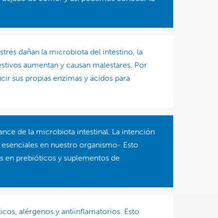
trés dañan la microbiota del intestino, la
igestivos aumentan y causan malestares. Por
ucir sus propias enzimas y ácidos para
nce de la microbiota intestinal. La intención
es esenciales en nuestro organismo- Esto
os en prebióticos y suplementos de
icos, alérgenos y antiinflamatorios. Esto