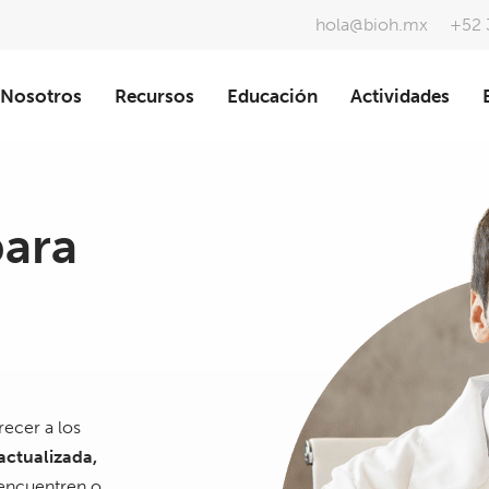
hola@bioh.mx
+52 
Nosotros
Recursos
Educación
Actividades
para
recer a los
ctualizada,
 encuentren o