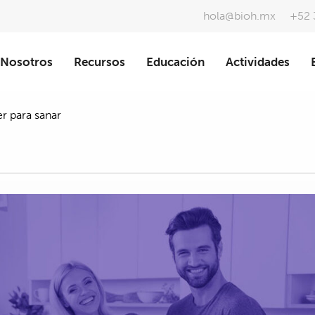
hola@bioh.mx
+52 
Nosotros
Recursos
Educación
Actividades
er para sanar