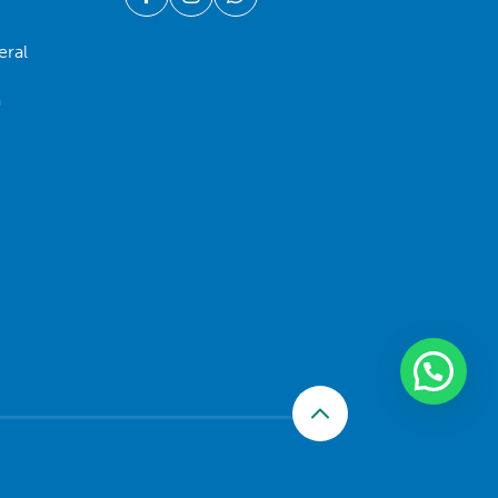
eral
a